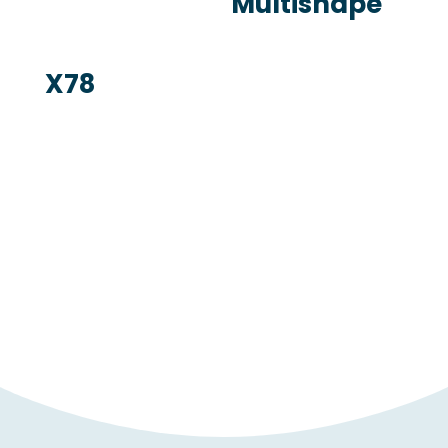
Multishape
X78
FORMULARIO DE CONTACTO
Contacta con
nosotros