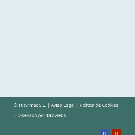
Acepto
la política de
privacidad
=
Enviar
2 + 7
© Futurmac S.L. |
Aviso Legal
|
Política de Cookies
| Diseñado por
Drowebs